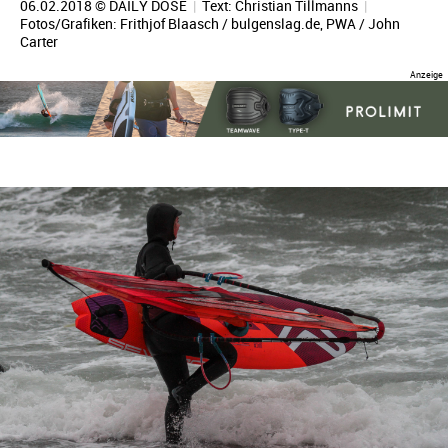
06.02.2018 © DAILY DOSE
|
Text:
Christian Tillmanns
|
Fotos/Grafiken:
Frithjof Blaasch / bulgenslag.de
, PWA / John
Carter