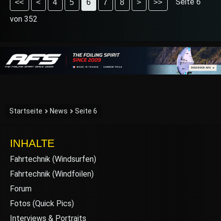
Seite 6
<<
<
4
5
6
7
8
>
>>
von 352
Startseite
News
Seite 6
INHALTE
Fahrtechnik (Windsurfen)
Fahrtechnik (Windfoilen)
Forum
Fotos (Quick Pics)
Interviews & Portraits