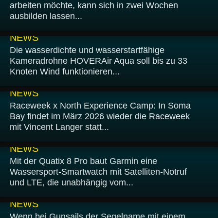
arbeiten möchte, kann sich in zwei Wochen
ausbilden lassen...
23.02.2026
NEWS
Die wasserdichte und wasserstartfähige
Kameradrohne HOVERAir Aqua soll bis zu 33
Knoten Wind funktionieren...
20.02.2026
NEWS
Raceweek x North Experience Camp: In Soma
Bay findet im März 2026 wieder die Raceweek
mit Vincent Langer statt...
18.02.2026
NEWS
Mit der Quatix 8 Pro baut Garmin eine
Wassersport-Smartwatch mit Satelliten-Notruf
und LTE, die unabhängig vom...
16.02.2026
NEWS
Wenn bei Gunsails der Segelname mit einem