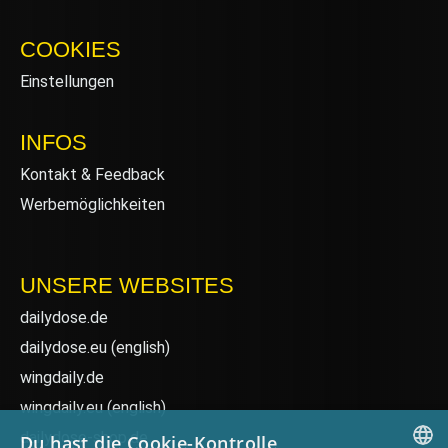
COOKIES
Einstellungen
INFOS
Kontakt & Feedback
Werbemöglichkeiten
UNSERE WEBSITES
dailydose.de
dailydose.eu
(english)
wingdaily.de
wingdaily.eu
(english)
dailydose-shop.de
Du hast die Cookie-Kontrolle