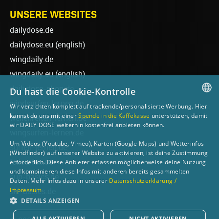
UNSERE WEBSITES
dailydose.de
dailydose.eu
(english)
wingdaily.de
wingdaily.eu
(english)
dailydose-shop.de
Du hast die Cookie-Kontrolle
windsurfen-lernen.de
Wir verzichten komplett auf trackende/personalisierte Werbung. Hier
GERMAN
kannst du uns mit einer
Spende in die Kaffekasse
unterstützen, damit
wellenreiten-lernen.de
wir DAILY DOSE weiterhin kostenfrei anbieten können.
ENGLISH
wingsurfen-lernen.de
Um Videos (Youtube, Vimeo), Karten (Google Maps) und Wetterinfos
surfen-lernen.de
(Windfinder) auf unserer Website zu aktivieren, ist deine Zustimmung
foilsurfen.de
erforderlich. Diese Anbieter erfassen möglicherweise deine Nutzung
und kombinieren diese Infos mit anderen bereits gesammelten
sup-basics.de
Daten. Mehr Infos dazu in unserer
Datenschutzerklärung /
Impressum
ski-basics.de
DETAILS ANZEIGEN
ALLE AKTIVIEREN
NICHT AKTIVIEREN