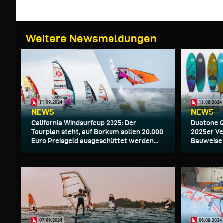
Weitere Newsmeldungen
11.09.2024
11.09.2024
NEWS
NEWS
California Windsurfcup 2025: Der
Duotone Gr
Tourplan steht, auf Borkum sollen 20.000
2025er Ver
Euro Preisgeld ausgeschüttet werden...
Bauweise 
07.09.2024
06.09.2024