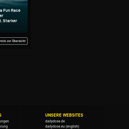
ea Fun Race
er
. Starker
rück zur Übersicht
S
UNSERE WEBSITES
ungen
dailydose.de
ärung
dailydose.eu
(english)