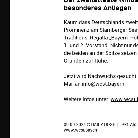
besonderes Anliegen
Kaum dass Deutschlands zweitäl
Prominenz am Starnberger See f
Traditions-Regatta „Bayern-Pok
1. und 2. Vorstand. Nicht nur d
die beiden an der Spitze setzen
Gründen zur Ruhe.
Jetzt wird Nachwuchs gesucht un
Mail an
info@wcst.bayern
.
Weitere Infos unter:
www.wcst.
09.09.2024 © DAILY DOSE
|
Text: Alo
www.wcst.bayern