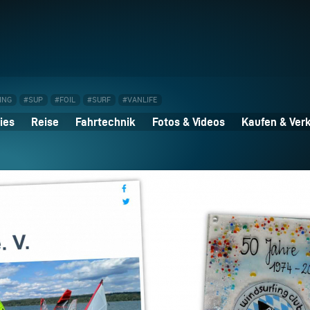
ING
#SUP
#FOIL
#SURF
#VANLIFE
ies
Reise
Fahrtechnik
Fotos & Videos
Kaufen & Ver