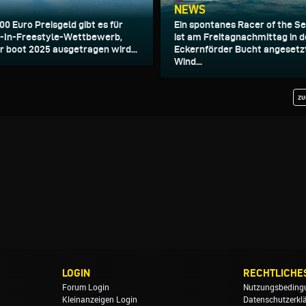
NEWS
00 Euro Preisgeld gibt es für
Ein spontanes Racer of the S
-In-Freestyle-Wettbewerb,
ist am Freitagnachmittag in d
er boot 2025 ausgetragen wird...
Eckernförder Bucht angesetzt
Wind...
zu
LOGIN
RECHTLICHE
Forum Login
Nutzungsbeding
Kleinanzeigen Login
Datenschutzerkl