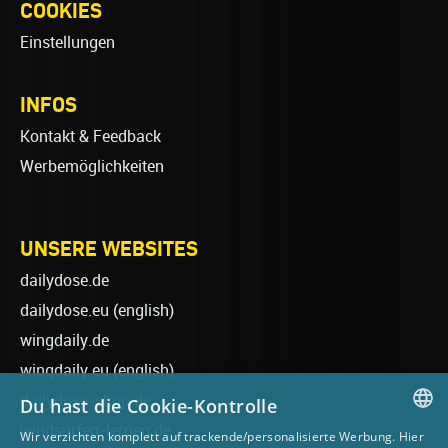
COOKIES
Einstellungen
INFOS
Kontakt & Feedback
Werbemöglichkeiten
UNSERE WEBSITES
dailydose.de
dailydose.eu
(english)
wingdaily.de
wingdaily.eu
(english)
dailydose-shop.de
Du hast die Cookie-Kontrolle
windsurfen-lernen.de
Wir verzichten komplett auf trackende/personalisierte Werbung. Hier