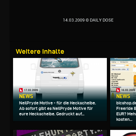
14.03.2009 © DAILY DOSE
Weitere Inhalte
17.03.2009
16.03.2009
NEWS
NEWS
NeilPryde Motive - für die Heckscheibe.
bicshop.d
Ab sofort gibt es NeilPryde Motive für
Freeride 
eure Heckscheibe. Gedruckt auf...
EUR? Mehr
kosten...