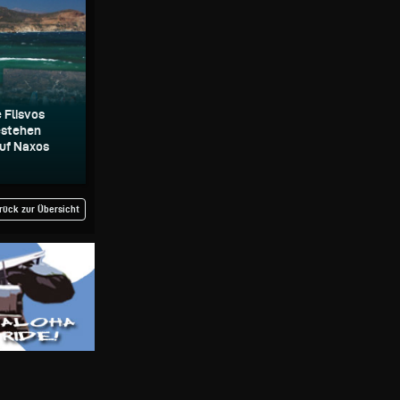
 Flisvos
estehen
auf Naxos
rück zur Übersicht