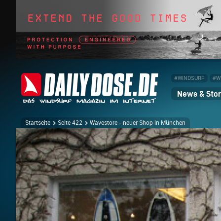
#WINDSURF
#W
News & Stor
Startseite
Seite 422
Wavestore - neuer Shop in München