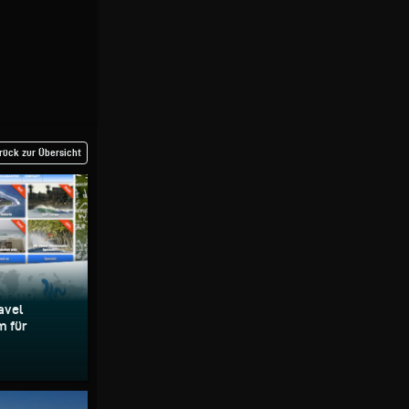
rück zur Übersicht
avel
m für