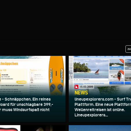
zu
15.03.2009
NEWS
e - Schnäppchen. Ein reines
lineupexplorers.com - Surf Tr
Board für unschlagbare 399,-
Plattform. Eine neue Plattfor
 muss Windsurfspaß nicht
Wellenreitreisen ist online.
Lineupexplorers...