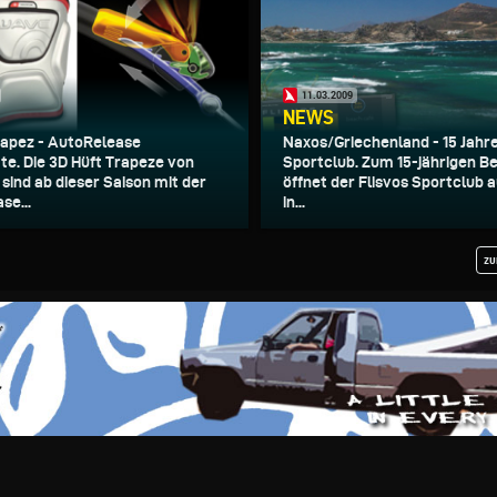
11.03.2009
NEWS
rapez - AutoRelease
Naxos/Griechenland - 15 Jahre
te. Die 3D Hüft Trapeze von
Sportclub. Zum 15-jährigen B
sind ab dieser Saison mit der
öffnet der Flisvos Sportclub 
se...
in...
zu