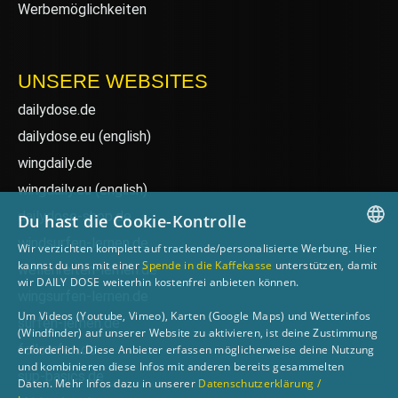
Werbemöglichkeiten
UNSERE WEBSITES
dailydose.de
dailydose.eu
(english)
wingdaily.de
wingdaily.eu
(english)
dailydose-shop.de
Du hast die Cookie-Kontrolle
windsurfen-lernen.de
Wir verzichten komplett auf trackende/personalisierte Werbung. Hier
GERMAN
kannst du uns mit einer
Spende in die Kaffekasse
unterstützen, damit
wellenreiten-lernen.de
wir DAILY DOSE weiterhin kostenfrei anbieten können.
ENGLISH
wingsurfen-lernen.de
Um Videos (Youtube, Vimeo), Karten (Google Maps) und Wetterinfos
surfen-lernen.de
(Windfinder) auf unserer Website zu aktivieren, ist deine Zustimmung
foilsurfen.de
erforderlich. Diese Anbieter erfassen möglicherweise deine Nutzung
und kombinieren diese Infos mit anderen bereits gesammelten
sup-basics.de
Daten. Mehr Infos dazu in unserer
Datenschutzerklärung /