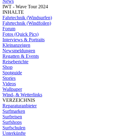
News
IWT - Wave Tour 2024
INHALTE
Fahrtechnik (Windsurfen)
Fahrtechnik (Windfoilen)
Forum
Fotos (Quick Pics)
Interviews & Portraits
Kleinanzeigen
Newsmeldungen
Regatten & Events
Reiseberichte
Shop
Spotguide
Stories
Videos
Wallpaper
Wind- & Wetterlinks
VERZEICHNIS
Reparaturanbieter
Surfmarken
Surfreisen
Surfshops
Surfschulen
Unterkünfte