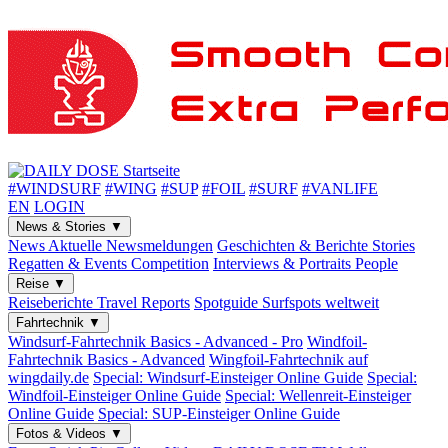
#WINDSURF
#WING
#SUP
#FOIL
#SURF
#VANLIFE
EN
LOGIN
News & Stories
▼
News
Aktuelle Newsmeldungen
Geschichten & Berichte
Stories
Regatten & Events
Competition
Interviews & Portraits
People
Reise
▼
Reiseberichte
Travel Reports
Spotguide
Surfspots weltweit
Fahrtechnik
▼
Windsurf-Fahrtechnik
Basics - Advanced - Pro
Windfoil-
Fahrtechnik
Basics - Advanced
Wingfoil-Fahrtechnik
auf
wingdaily.de
Special: Windsurf-Einsteiger
Online Guide
Special:
Windfoil-Einsteiger
Online Guide
Special: Wellenreit-Einsteiger
Online Guide
Special: SUP-Einsteiger
Online Guide
Fotos & Videos
▼