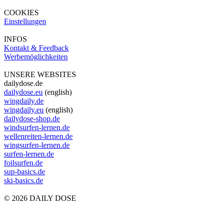
COOKIES
Einstellungen
INFOS
Kontakt & Feedback
Werbemöglichkeiten
UNSERE WEBSITES
dailydose.de
dailydose.eu
(english)
wingdaily.de
wingdaily.eu
(english)
dailydose-shop.de
windsurfen-lernen.de
wellenreiten-lernen.de
wingsurfen-lernen.de
surfen-lernen.de
foilsurfen.de
sup-basics.de
ski-basics.de
© 2026 DAILY DOSE