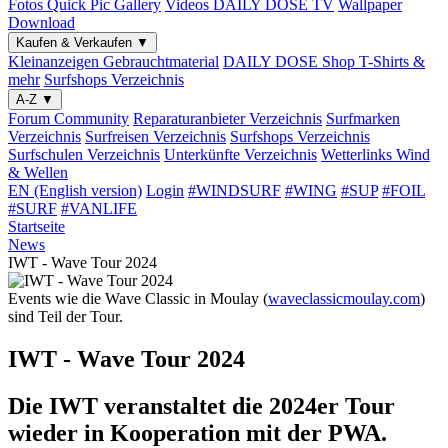
Fotos
Quick Pic Gallery
Videos
DAILY DOSE TV
Wallpaper
Download
Kaufen & Verkaufen
▼
Kleinanzeigen
Gebrauchtmaterial
DAILY DOSE Shop
T-Shirts &
mehr
Surfshops
Verzeichnis
A-Z
▼
Forum
Community
Reparaturanbieter
Verzeichnis
Surfmarken
Verzeichnis
Surfreisen
Verzeichnis
Surfshops
Verzeichnis
Surfschulen
Verzeichnis
Unterkünfte
Verzeichnis
Wetterlinks
Wind
& Wellen
EN (English version)
Login
#WINDSURF
#WING
#SUP
#FOIL
#SURF
#VANLIFE
Startseite
News
IWT - Wave Tour 2024
Events wie die Wave Classic in Moulay (
waveclassicmoulay.com
)
sind Teil der Tour.
IWT - Wave Tour 2024
Die IWT veranstaltet die 2024er Tour
wieder in Kooperation mit der PWA.