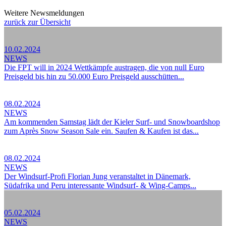
Weitere Newsmeldungen
zurück zur Übersicht
10.02.2024
NEWS
Die FPT will in 2024 Wettkämpfe austragen, die von null Euro
Preisgeld bis hin zu 50.000 Euro Preisgeld ausschütten...
08.02.2024
NEWS
Am kommenden Samstag lädt der Kieler Surf- und Snowboardshop
zum Après Snow Season Sale ein. Saufen & Kaufen ist das...
08.02.2024
NEWS
Der Windsurf-Profi Florian Jung veranstaltet in Dänemark,
Südafrika und Peru interessante Windsurf- & Wing-Camps...
05.02.2024
NEWS