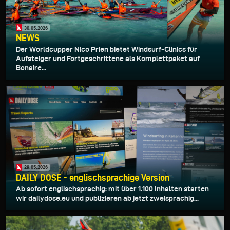
30.05.2026
NEWS
Der Worldcupper Nico Prien bietet Windsurf-Clinics für
Aufsteiger und Fortgeschrittene als Komplettpaket auf
Bonaire...
29.05.2026
DAILY DOSE - englischsprachige Version
Ab sofort englischsprachig: mit über 1.100 Inhalten starten
wir dailydose.eu und publizieren ab jetzt zweisprachig...