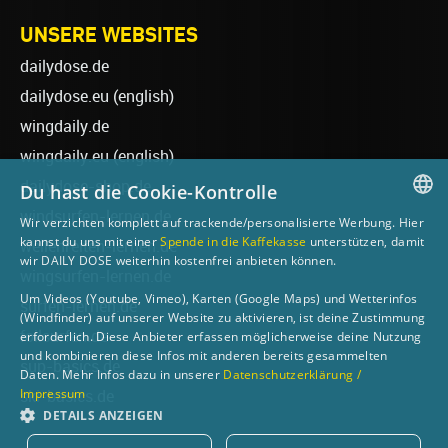
UNSERE WEBSITES
dailydose.de
dailydose.eu
(english)
wingdaily.de
wingdaily.eu
(english)
dailydose-shop.de
Du hast die Cookie-Kontrolle
windsurfen-lernen.de
Wir verzichten komplett auf trackende/personalisierte Werbung. Hier
GERMAN
kannst du uns mit einer
Spende in die Kaffekasse
unterstützen, damit
wellenreiten-lernen.de
wir DAILY DOSE weiterhin kostenfrei anbieten können.
ENGLISH
wingsurfen-lernen.de
Um Videos (Youtube, Vimeo), Karten (Google Maps) und Wetterinfos
surfen-lernen.de
(Windfinder) auf unserer Website zu aktivieren, ist deine Zustimmung
foilsurfen.de
erforderlich. Diese Anbieter erfassen möglicherweise deine Nutzung
und kombinieren diese Infos mit anderen bereits gesammelten
sup-basics.de
Daten. Mehr Infos dazu in unserer
Datenschutzerklärung /
Impressum
ski-basics.de
DETAILS ANZEIGEN