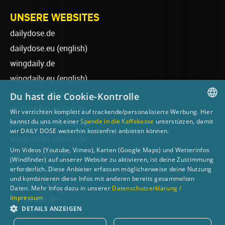
UNSERE WEBSITES
dailydose.de
dailydose.eu
(english)
wingdaily.de
wingdaily.eu
(english)
dailydose-shop.de
Du hast die Cookie-Kontrolle
windsurfen-lernen.de
Wir verzichten komplett auf trackende/personalisierte Werbung. Hier
GERMAN
kannst du uns mit einer
Spende in die Kaffekasse
unterstützen, damit
wellenreiten-lernen.de
wir DAILY DOSE weiterhin kostenfrei anbieten können.
ENGLISH
wingsurfen-lernen.de
Um Videos (Youtube, Vimeo), Karten (Google Maps) und Wetterinfos
surfen-lernen.de
(Windfinder) auf unserer Website zu aktivieren, ist deine Zustimmung
foilsurfen.de
erforderlich. Diese Anbieter erfassen möglicherweise deine Nutzung
und kombinieren diese Infos mit anderen bereits gesammelten
sup-basics.de
Daten. Mehr Infos dazu in unserer
Datenschutzerklärung /
Impressum
ski-basics.de
DETAILS ANZEIGEN