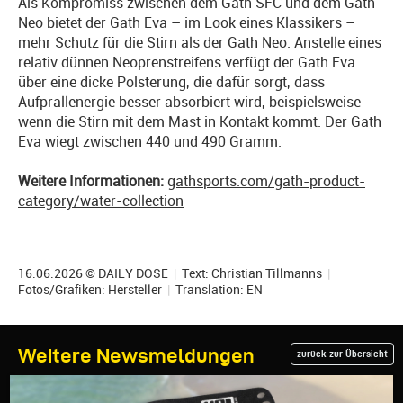
Als Kompromiss zwischen dem Gath SFC und dem Gath
Neo bietet der Gath Eva – im Look eines Klassikers –
mehr Schutz für die Stirn als der Gath Neo. Anstelle eines
relativ dünnen Neoprenstreifens verfügt der Gath Eva
über eine dicke Polsterung, die dafür sorgt, dass
Aufprallenergie besser absorbiert wird, beispielsweise
wenn die Stirn mit dem Mast in Kontakt kommt. Der Gath
Eva wiegt zwischen 440 und 490 Gramm.
Weitere Informationen:
gathsports.com/gath-product-
category/water-collection
16.06.2026 © DAILY DOSE
|
Text:
Christian Tillmanns
|
Fotos/Grafiken: Hersteller
|
Translation:
EN
Weitere Newsmeldungen
zurück zur Übersicht