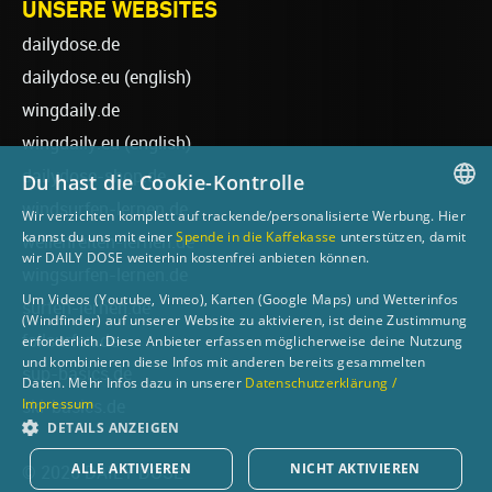
UNSERE WEBSITES
dailydose.de
dailydose.eu
(english)
wingdaily.de
wingdaily.eu
(english)
dailydose-shop.de
Du hast die Cookie-Kontrolle
windsurfen-lernen.de
Wir verzichten komplett auf trackende/personalisierte Werbung. Hier
GERMAN
kannst du uns mit einer
Spende in die Kaffekasse
unterstützen, damit
wellenreiten-lernen.de
wir DAILY DOSE weiterhin kostenfrei anbieten können.
ENGLISH
wingsurfen-lernen.de
Um Videos (Youtube, Vimeo), Karten (Google Maps) und Wetterinfos
surfen-lernen.de
(Windfinder) auf unserer Website zu aktivieren, ist deine Zustimmung
foilsurfen.de
erforderlich. Diese Anbieter erfassen möglicherweise deine Nutzung
und kombinieren diese Infos mit anderen bereits gesammelten
sup-basics.de
Daten. Mehr Infos dazu in unserer
Datenschutzerklärung /
Impressum
ski-basics.de
DETAILS ANZEIGEN
ALLE AKTIVIEREN
NICHT AKTIVIEREN
© 2026 DAILY DOSE