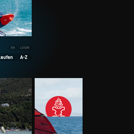
EN
LOGIN
kaufen
A-Z