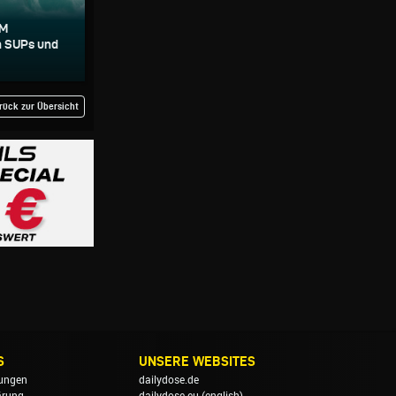
PM
h SUPs und
rück zur Übersicht
S
UNSERE WEBSITES
ungen
dailydose.de