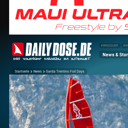
#WINDSURF
#W
News & Stor
Startseite
News
Garda Trentino Foil Days