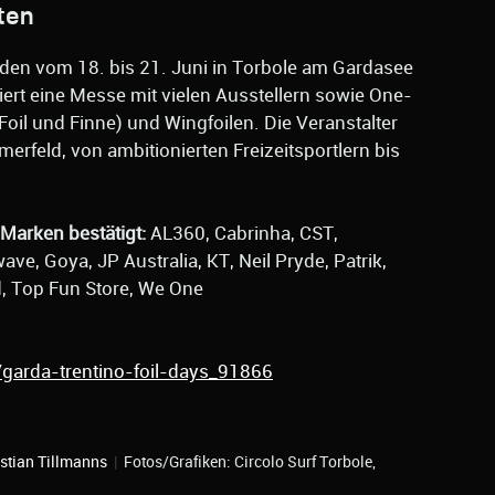
ten
inden vom 18. bis 21. Juni in Torbole am Gardasee
iert eine Messe mit vielen Ausstellern sowie One-
oil und Finne) und Wingfoilen. Die Veranstalter
hmerfeld, von ambitionierten Freizeitsportlern bis
Marken bestätigt:
AL360, Cabrinha, CST,
ve, Goya, JP Australia, KT, Neil Pryde, Patrik,
d, Top Fun Store, We One
/garda-trentino-foil-days_91866
stian Tillmanns
|
Fotos/Grafiken: Circolo Surf Torbole,