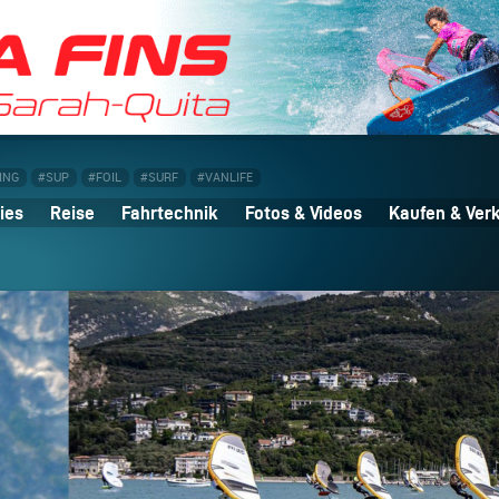
ING
#SUP
#FOIL
#SURF
#VANLIFE
ies
Reise
Fahrtechnik
Fotos & Videos
Kaufen & Ver