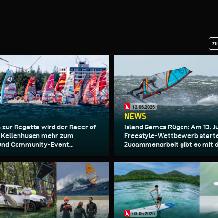
zu
12.06.2026
NEWS
h zur Regatta wird der Racer of
Island Games Rügen: Am 13. Ju
n Kellenhusen mehr zum
Freestyle-Wettbewerb starte
 und Community-Event...
Zusammenarbeit gibt es mit d
03.06.2026