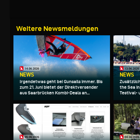
Weitere Newsmeldungen
14.06.2026
13.06.2026
NEWS
NEWS
Irgendetwas geht bei Gunsails immer. Bis
Zusätzlic
zum 21. Juni bietet der Direktversender
the Sea i
aus Saarbrücken Kombi-Deals an...
Testival-
05.06.2026
04.06.2026