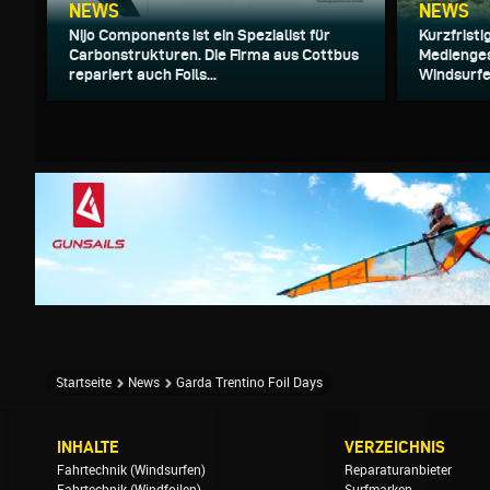
NEWS
NEWS
Nijo Components ist ein Spezialist für
Kurzfristi
Carbonstrukturen. Die Firma aus Cottbus
Mediengest
repariert auch Foils...
Windsurfe
Startseite
News
Garda Trentino Foil Days
INHALTE
VERZEICHNIS
Fahrtechnik (Windsurfen)
Reparaturanbieter