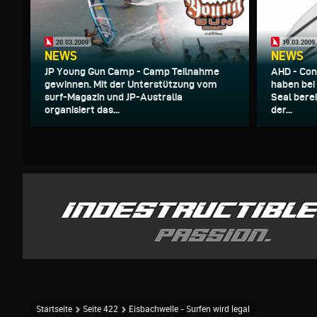
20.03.2009
19.03.2009
NEWS
NEWS
JP Young Gun Camp - Camp Teilnahme
AHD - Con
gewinnen. Mit der Unterstützung vom
haben bei
surf-Magazin und JP-Australia
Seal berei
organisiert das...
der...
Startseite
Seite 422
Eisbachwelle - Surfen wird legal