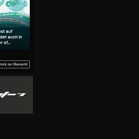
est auf
ndet auch in
 of...
rück zur Übersicht