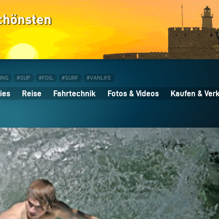
ING
#SUP
#FOIL
#SURF
#VANLIFE
ies
Reise
Fahrtechnik
Fotos & Videos
Kaufen & Ver