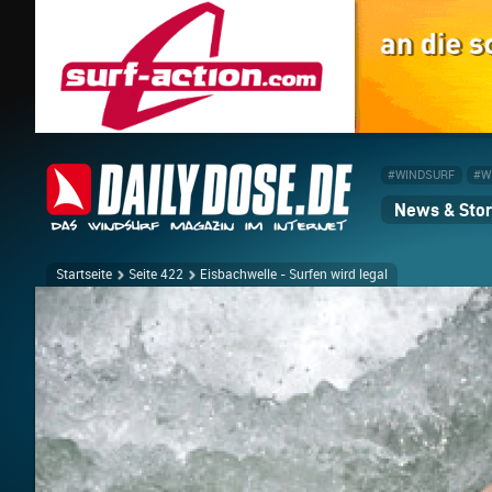
#WINDSURF
#W
News & Stor
Startseite
Seite 422
Eisbachwelle - Surfen wird legal