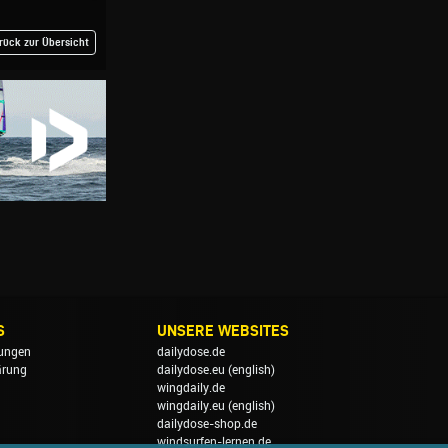
rück zur Übersicht
S
UNSERE WEBSITES
ungen
dailydose.de
ärung
dailydose.eu
(english)
wingdaily.de
wingdaily.eu
(english)
dailydose-shop.de
windsurfen-lernen.de