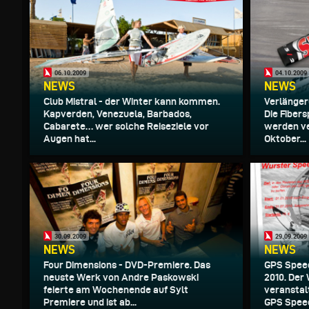
06.10.2009
04.10.2009
NEWS
NEWS
Club Mistral - der Winter kann kommen.
Verlänger
Kapverden, Venezuela, Barbados,
Die Fiber
Cabarete… wer solche Reiseziele vor
werden ve
Augen hat...
Oktober...
30.09.2009
29.09.2009
NEWS
NEWS
Four Dimensions - DVD-Premiere. Das
GPS Speed
neuste Werk von Andre Paskowski
2010. De
feierte am Wochenende auf Sylt
veranstal
Premiere und ist ab...
GPS Speed