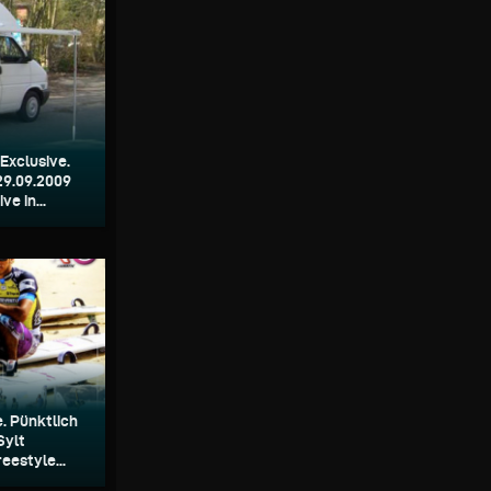
 Exclusive.
29.09.2009
ve in...
e. Pünktlich
Sylt
eestyle...