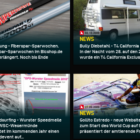
03.10.2009
NEWS
ung - Fiberspar-Sparwochen.
Bully Diebstahl - T4 California
spar-Sparwochen im Bicshop.de
In der Nacht vom 28. auf den 
rlängert. Noch bis Ende
wurde ein T4 California Exclusi
27.09.2009
NEWS
surfing - Wurster Speedmeile
Gollito Estredo - neue Websit
r WSC-Wesermünde
zum Start des World Cup auf 
tet im kommenden Jahr einen
präsentiert der amtierende Fr
event auf...