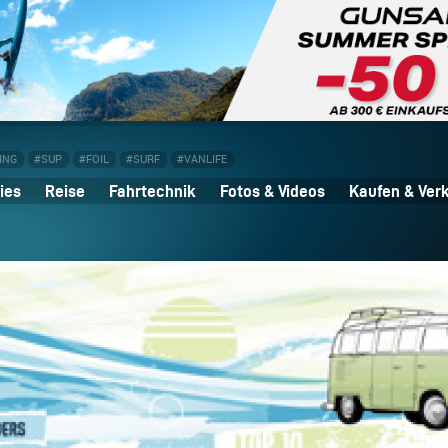
ING
#SUP
#FOIL
#SURF
#VANLIFE
ies
Reise
Fahrtechnik
Fotos & Videos
Kaufen & Ver