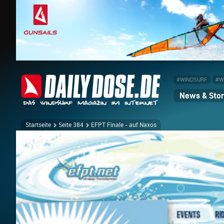
#WINDSURF
#W
News & Stor
Startseite
Seite 384
EFPT Finale - auf Naxos