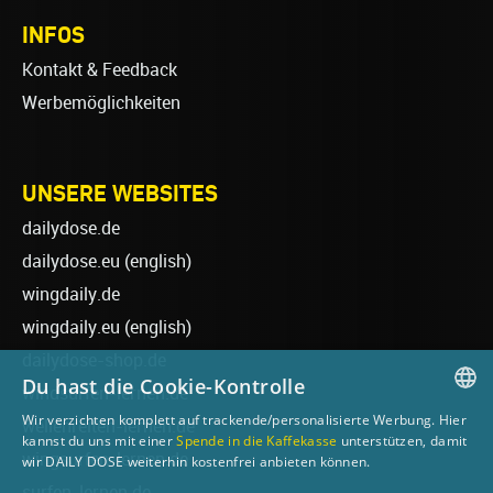
INFOS
Kontakt & Feedback
Werbemöglichkeiten
UNSERE WEBSITES
dailydose.de
dailydose.eu
(english)
wingdaily.de
wingdaily.eu
(english)
dailydose-shop.de
Du hast die Cookie-Kontrolle
windsurfen-lernen.de
Wir verzichten komplett auf trackende/personalisierte Werbung. Hier
wellenreiten-lernen.de
GERMAN
kannst du uns mit einer
Spende in die Kaffekasse
unterstützen, damit
wingsurfen-lernen.de
wir DAILY DOSE weiterhin kostenfrei anbieten können.
ENGLISH
surfen-lernen.de