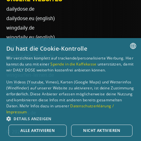
dailydose.de
dailydose.eu
(english)
wingdaily.de
wingdaily.eu
(english)
dailydose-shop.de
Du hast die Cookie-Kontrolle
windsurfen-lernen.de
Wir verzichten komplett auf trackende/personalisierte Werbung. Hier
GERMAN
kannst du uns mit einer
Spende in die Kaffekasse
unterstützen, damit
wellenreiten-lernen.de
wir DAILY DOSE weiterhin kostenfrei anbieten können.
ENGLISH
wingsurfen-lernen.de
Um Videos (Youtube, Vimeo), Karten (Google Maps) und Wetterinfos
surfen-lernen.de
(Windfinder) auf unserer Website zu aktivieren, ist deine Zustimmung
foilsurfen.de
erforderlich. Diese Anbieter erfassen möglicherweise deine Nutzung
und kombinieren diese Infos mit anderen bereits gesammelten
sup-basics.de
Daten. Mehr Infos dazu in unserer
Datenschutzerklärung /
Impressum
ski-basics.de
DETAILS ANZEIGEN
ALLE AKTIVIEREN
NICHT AKTIVIEREN
© 2026 DAILY DOSE