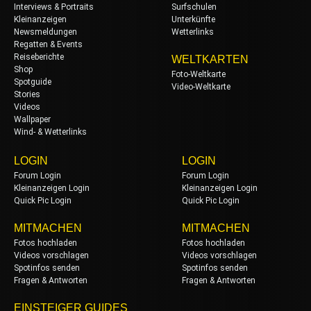
Interviews & Portraits
Surfschulen
Kleinanzeigen
Unterkünfte
Newsmeldungen
Wetterlinks
Regatten & Events
Reiseberichte
WELTKARTEN
Shop
Foto-Weltkarte
Spotguide
Video-Weltkarte
Stories
Videos
Wallpaper
Wind- & Wetterlinks
LOGIN
LOGIN
Forum Login
Forum Login
Kleinanzeigen Login
Kleinanzeigen Login
Quick Pic Login
Quick Pic Login
MITMACHEN
MITMACHEN
Fotos hochladen
Fotos hochladen
Videos vorschlagen
Videos vorschlagen
Spotinfos senden
Spotinfos senden
Fragen & Antworten
Fragen & Antworten
EINSTEIGER GUIDES