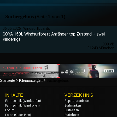
Suchergebnis (Seite 1 von 1)
06.05.2026 Windsurfboards
8
GOYA 150L Windsurfbrett Anfänger top Zustand + zwei
Kinderrigs
800 VB
81243 München
Startseite
Kleinanzeigen
Suchergebnis
INHALTE
VERZEICHNIS
Fahrtechnik (Windsurfen)
Reparaturanbieter
Fahrtechnik (Windfoilen)
Surfmarken
Forum
Surfreisen
Fotos (Quick Pics)
Surfshops