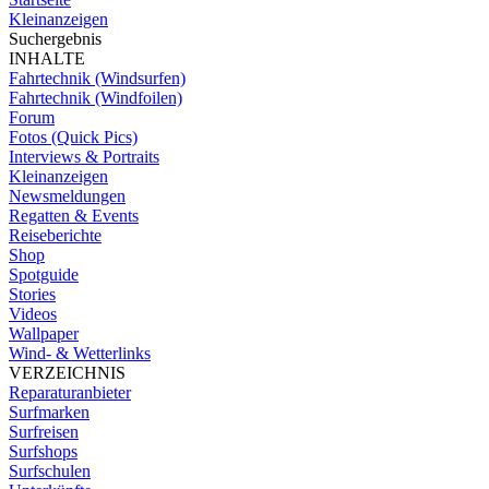
Kleinanzeigen
Suchergebnis
INHALTE
Fahrtechnik (Windsurfen)
Fahrtechnik (Windfoilen)
Forum
Fotos (Quick Pics)
Interviews & Portraits
Kleinanzeigen
Newsmeldungen
Regatten & Events
Reiseberichte
Shop
Spotguide
Stories
Videos
Wallpaper
Wind- & Wetterlinks
VERZEICHNIS
Reparaturanbieter
Surfmarken
Surfreisen
Surfshops
Surfschulen