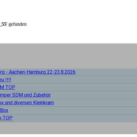
_55
' gefunden
urg - Aachen-Hamburg 22-23.8.2026
u !!!!
 M TOP
Bumper SDM und Zubehör
x und diversen Kleinkram
-Box
en TOP