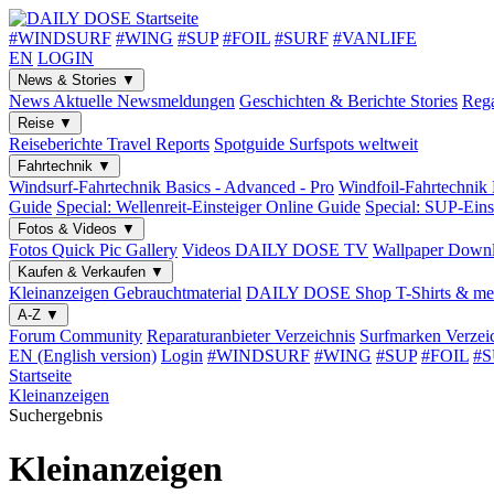
#WINDSURF
#WING
#SUP
#FOIL
#SURF
#VANLIFE
EN
LOGIN
News & Stories
▼
News
Aktuelle Newsmeldungen
Geschichten & Berichte
Stories
Rega
Reise
▼
Reiseberichte
Travel Reports
Spotguide
Surfspots weltweit
Fahrtechnik
▼
Windsurf-Fahrtechnik
Basics - Advanced - Pro
Windfoil-Fahrtechnik
Guide
Special: Wellenreit-Einsteiger
Online Guide
Special: SUP-Eins
Fotos & Videos
▼
Fotos
Quick Pic Gallery
Videos
DAILY DOSE TV
Wallpaper
Downl
Kaufen & Verkaufen
▼
Kleinanzeigen
Gebrauchtmaterial
DAILY DOSE Shop
T-Shirts & me
A-Z
▼
Forum
Community
Reparaturanbieter
Verzeichnis
Surfmarken
Verzei
EN (English version)
Login
#WINDSURF
#WING
#SUP
#FOIL
#
Startseite
Kleinanzeigen
Suchergebnis
Kleinanzeigen