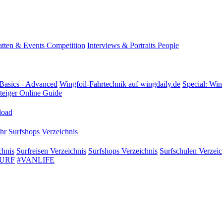
tten & Events
Competition
Interviews & Portraits
People
Basics - Advanced
Wingfoil-Fahrtechnik
auf wingdaily.de
Special: Win
teiger
Online Guide
oad
hr
Surfshops
Verzeichnis
chnis
Surfreisen
Verzeichnis
Surfshops
Verzeichnis
Surfschulen
Verzeic
SURF
#VANLIFE