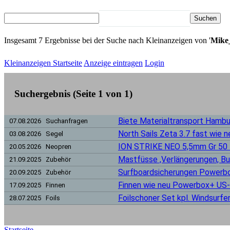
Suchen
▼
Insgesamt 7 Ergebnisse bei der Suche nach Kleinanzeigen von '
Mike
Kleinanzeigen Startseite
Anzeige eintragen
Login
Suchergebnis (Seite 1 von 1)
Biete Materialtransport Hamb
07.08.2026 Suchanfragen
North Sails Zeta 3.7 fast wie ne
03.08.2026 Segel
ION STRIKE NEO 5,5mm Gr 50
20.05.2026 Neopren
Mastfüsse ,Verlängerungen, 
21.09.2025 Zubehör
Surfboardsicherungen Powerbo
20.09.2025 Zubehör
Finnen wie neu Powerbox+ US
17.09.2025 Finnen
Foilschoner Set kpl. Windsurf
28.07.2025 Foils
Startseite