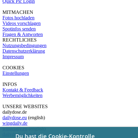
Quick Pic Login
MITMACHEN
Fotos hochladen
Videos vorschlagen
Spotinfos senden
Fragen & Antworten
RECHTLICHES
Nutzungsbedingungen
Datenschutzerklärung
Impressum
COOKIES
Einstellungen
INFOS
Kontakt & Feedback
Werbemöglichkeiten
UNSERE WEBSITES
dailydose.de
dailydose.eu
(english)
wingdaily.de
wingdaily.eu
(english)
dailydose-shop.de
Du hast die Cookie-Kontrolle