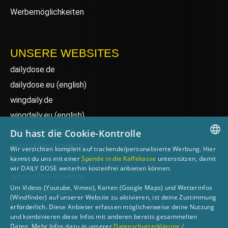
Werbemöglichkeiten
UNSERE WEBSITES
dailydose.de
dailydose.eu
(english)
wingdaily.de
wingdaily.eu
(english)
dailydose-shop.de
Du hast die Cookie-Kontrolle
windsurfen-lernen.de
Wir verzichten komplett auf trackende/personalisierte Werbung. Hier
GERMAN
kannst du uns mit einer
Spende in die Kaffekasse
unterstützen, damit
wellenreiten-lernen.de
wir DAILY DOSE weiterhin kostenfrei anbieten können.
ENGLISH
wingsurfen-lernen.de
Um Videos (Youtube, Vimeo), Karten (Google Maps) und Wetterinfos
surfen-lernen.de
(Windfinder) auf unserer Website zu aktivieren, ist deine Zustimmung
foilsurfen.de
erforderlich. Diese Anbieter erfassen möglicherweise deine Nutzung
und kombinieren diese Infos mit anderen bereits gesammelten
sup-basics.de
Daten. Mehr Infos dazu in unserer
Datenschutzerklärung /