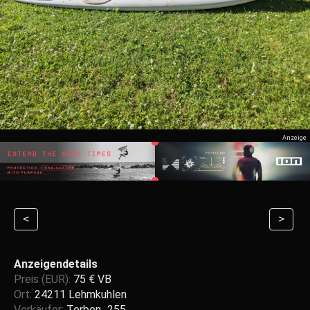
<
>
Anzeigendetails
Preis (EUR):
75 € VB
Ort:
24211 Lehmkuhlen
Verkäufer:
Torben_255