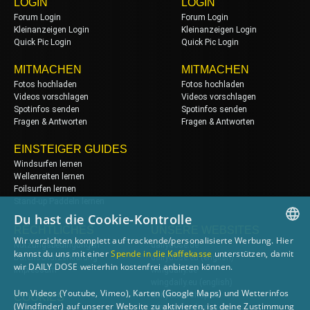
LOGIN
LOGIN
Forum Login
Forum Login
Kleinanzeigen Login
Kleinanzeigen Login
Quick Pic Login
Quick Pic Login
MITMACHEN
MITMACHEN
Fotos hochladen
Fotos hochladen
Videos vorschlagen
Videos vorschlagen
Spotinfos senden
Spotinfos senden
Fragen & Antworten
Fragen & Antworten
EINSTEIGER GUIDES
Windsurfen lernen
Wellenreiten lernen
Foilsurfen lernen
Stand-up Paddeln lernen
Du hast die Cookie-Kontrolle
RECHTLICHES
UNSERE WEBSITES
Wir verzichten komplett auf trackende/personalisierte Werbung. Hier
Nutzungsbedingungen
dailydose.de
GERMAN
kannst du uns mit einer
Spende in die Kaffekasse
unterstützen, damit
Datenschutzerklärung
dailydose.eu
(english)
wir DAILY DOSE weiterhin kostenfrei anbieten können.
Impressum
wingdaily.de
ENGLISH
wingdaily.eu
(english)
Um Videos (Youtube, Vimeo), Karten (Google Maps) und Wetterinfos
dailydose-shop.de
COOKIES
(Windfinder) auf unserer Website zu aktivieren, ist deine Zustimmung
windsurfen-lernen.de