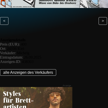
<
>
Anzeigendetails
Preis (EUR):
400
Ort:
24106 Kiel
Verkäufer:
Michelg
Eintragsdatum:
26.09.2025
Anzeigen-ID:
438303
alle Anzeigen des Verkäufers