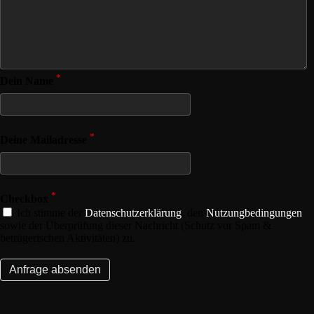
*
Dein Name
*
Deine Mailadresse
*
Checkbox
Ich stimme der
Datenschutzerklärung
, den
Nutzungbedingungen
sowie der Überprüfung dieser Nachricht (Schutz vor Spam &
betrügerischen Aktivitäten) zu.