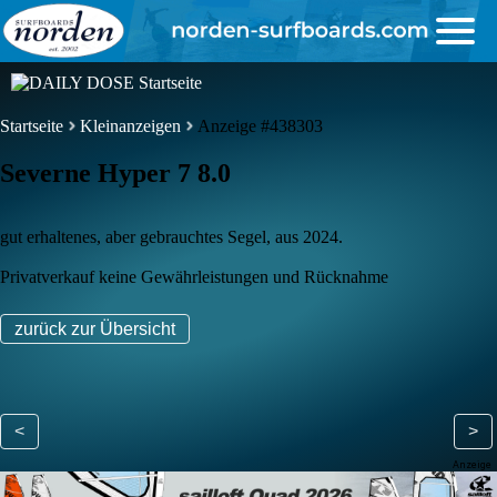
Startseite
Kleinanzeigen
Anzeige #438303
Severne Hyper 7 8.0
gut erhaltenes, aber gebrauchtes Segel, aus 2024.
Privatverkauf keine Gewährleistungen und Rücknahme
zurück zur Übersicht
<
>