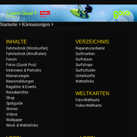
Startseite
Kleinanzeigen
Anzeige #438303
INHALTE
VERZEICHNIS
Fahrtechnik (Windsurfen)
Reparaturanbieter
Fahrtechnik (Windfoilen)
Surfmarken
Forum
Surfreisen
Fotos (Quick Pics)
Surfshops
Interviews & Portraits
Surfschulen
Kleinanzeigen
Unterkünfte
Newsmeldungen
Wetterlinks
Regatten & Events
Reiseberichte
WELTKARTEN
Shop
Foto-Weltkarte
Spotguide
Video-Weltkarte
Stories
Videos
Wallpaper
Wind- & Wetterlinks