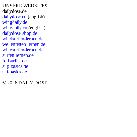
UNSERE WEBSITES
dailydose.de
dailydose.eu
(english)
wingdaily.de
wingdaily.eu
(english)
dailydose-shop.de
windsurfen-lernen.de
wellenreiten-lernen.de
wingsurfen-lernen.de
surfen-lernen.de
foilsurfen.de
sup-basics.de
ski-basics.de
© 2026 DAILY DOSE