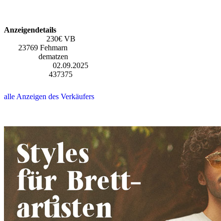
Anzeigendetails
Preis (EUR):
230€ VB
Ort:
23769 Fehmarn
Verkäufer:
dematzen
Eintragsdatum:
02.09.2025
Anzeigen-ID:
437375
alle Anzeigen des Verkäufers