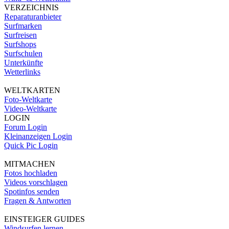
VERZEICHNIS
Reparaturanbieter
Surfmarken
Surfreisen
Surfshops
Surfschulen
Unterkünfte
Wetterlinks
WELTKARTEN
Foto-Weltkarte
Video-Weltkarte
LOGIN
Forum Login
Kleinanzeigen Login
Quick Pic Login
MITMACHEN
Fotos hochladen
Videos vorschlagen
Spotinfos senden
Fragen & Antworten
EINSTEIGER GUIDES
Windsurfen lernen