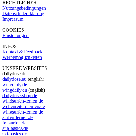
RECHTLICHES
Nutzungsbedingungen
Datenschutzerklärung
Impressum
COOKIES
Einstellungen
INFOS
Kontakt & Feedback
Werbemöglichkeiten
UNSERE WEBSITES
dailydose.de
dailydose.eu
(english)
wingdaily.de
wingdaily.eu
(english)
dailydose-shop.de
windsurfen-lernen.de
wellenreiten-lernen.de
wingsurfen-lernen.de
surfen-lernen.de
foilsurfen.de
sup-basics.de
ski-basics.de