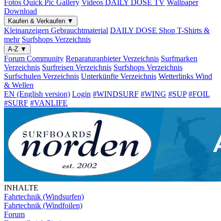
Fotos
Quick Pic Gallery
Videos
DAILY DOSE TV
Wallpaper
Download
Kaufen & Verkaufen
▼
Kleinanzeigen
Gebrauchtmaterial
DAILY DOSE Shop
T-Shirts &
mehr
Surfshops
Verzeichnis
A-Z
▼
Forum
Community
Reparaturanbieter
Verzeichnis
Surfmarken
Verzeichnis
Surfreisen
Verzeichnis
Surfshops
Verzeichnis
Surfschulen
Verzeichnis
Unterkünfte
Verzeichnis
Wetterlinks
Wind
& Wellen
EN (English version)
Login
#WINDSURF
#WING
#SUP
#FOIL
#SURF
#VANLIFE
INHALTE
Fahrtechnik (Windsurfen)
Fahrtechnik (Windfoilen)
Forum