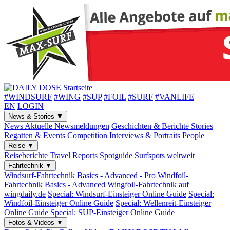
#WINDSURF
#WING
#SUP
#FOIL
#SURF
#VANLIFE
EN
LOGIN
News & Stories
▼
News
Aktuelle Newsmeldungen
Geschichten & Berichte
Stories
Regatten & Events
Competition
Interviews & Portraits
People
Reise
▼
Reiseberichte
Travel Reports
Spotguide
Surfspots weltweit
Fahrtechnik
▼
Windsurf-Fahrtechnik
Basics - Advanced - Pro
Windfoil-
Fahrtechnik
Basics - Advanced
Wingfoil-Fahrtechnik
auf
wingdaily.de
Special: Windsurf-Einsteiger
Online Guide
Special:
Windfoil-Einsteiger
Online Guide
Special: Wellenreit-Einsteiger
Online Guide
Special: SUP-Einsteiger
Online Guide
Fotos & Videos
▼