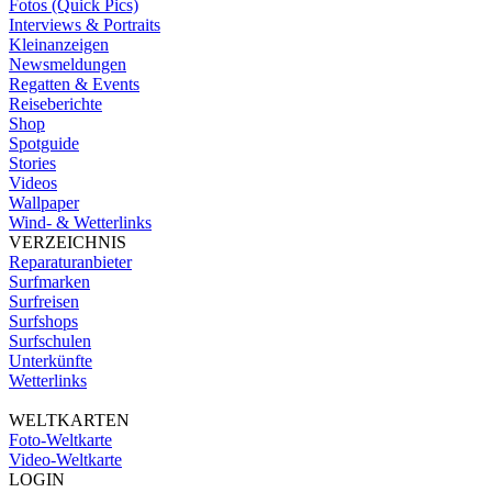
Fotos (Quick Pics)
Interviews & Portraits
Kleinanzeigen
Newsmeldungen
Regatten & Events
Reiseberichte
Shop
Spotguide
Stories
Videos
Wallpaper
Wind- & Wetterlinks
VERZEICHNIS
Reparaturanbieter
Surfmarken
Surfreisen
Surfshops
Surfschulen
Unterkünfte
Wetterlinks
WELTKARTEN
Foto-Weltkarte
Video-Weltkarte
LOGIN