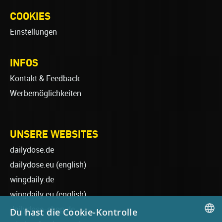
COOKIES
Einstellungen
INFOS
Kontakt & Feedback
Werbemöglichkeiten
UNSERE WEBSITES
dailydose.de
dailydose.eu
(english)
wingdaily.de
wingdaily.eu
(english)
dailydose-shop.de
Du hast die Cookie-Kontrolle