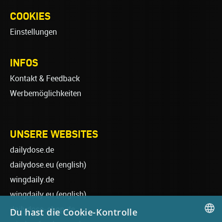
COOKIES
Einstellungen
INFOS
Kontakt & Feedback
Werbemöglichkeiten
UNSERE WEBSITES
dailydose.de
dailydose.eu
(english)
wingdaily.de
wingdaily.eu
(english)
dailydose-shop.de
Du hast die Cookie-Kontrolle