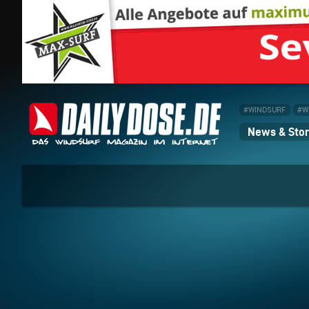
#WINDSURF
#W
News & Stor