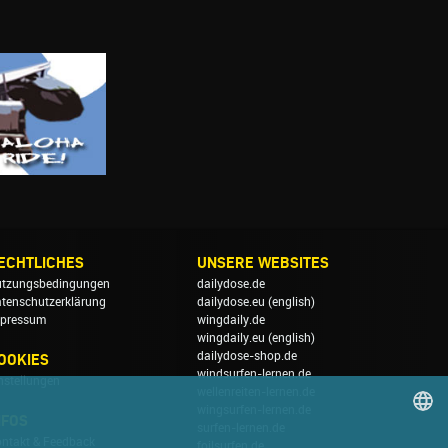
ECHTLICHES
UNSERE WEBSITES
tzungsbedingungen
dailydose.de
tenschutzerklärung
dailydose.eu
(english)
pressum
wingdaily.de
wingdaily.eu
(english)
dailydose-shop.de
OOKIES
windsurfen-lernen.de
nstellungen
wellenreiten-lernen.de
wingsurfen-lernen.de
NFOS
surfen-lernen.de
ntakt & Feedback
foilsurfen.de