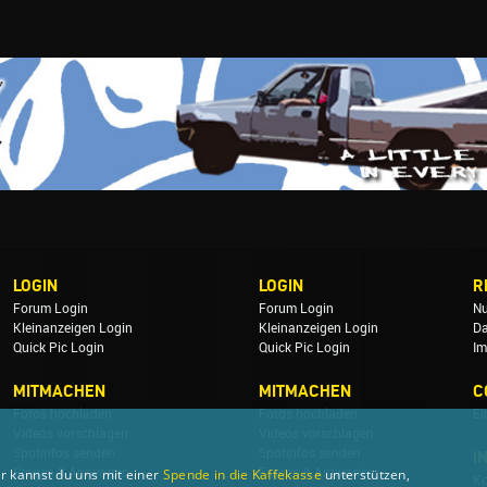
LOGIN
LOGIN
R
Forum Login
Forum Login
Nu
Kleinanzeigen Login
Kleinanzeigen Login
Da
Quick Pic Login
Quick Pic Login
Im
MITMACHEN
MITMACHEN
C
Fotos hochladen
Fotos hochladen
Ei
Videos vorschlagen
Videos vorschlagen
Spotinfos senden
Spotinfos senden
I
Fragen & Antworten
Fragen & Antworten
r kannst du uns mit einer
Spende in die Kaffekasse
unterstützen,
Ko