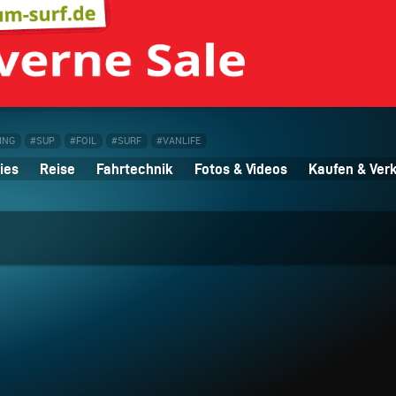
ING
#SUP
#FOIL
#SURF
#VANLIFE
ies
Reise
Fahrtechnik
Fotos & Videos
Kaufen & Ver