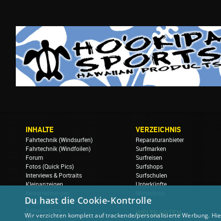
INHALTE
VERZEICHNIS
Fahrtechnik (Windsurfen)
Reparaturanbieter
Fahrtechnik (Windfoilen)
Surfmarken
Forum
Surfreisen
Fotos (Quick Pics)
Surfshops
Interviews & Portraits
Surfschulen
Kleinanzeigen
Unterkünfte
Newsmeldungen
Wetterlinks
Du hast die Cookie-Kontrolle
Regatten & Events
Reiseberichte
WELTKARTEN
Wir verzichten komplett auf trackende/personalisierte Werbung. Hie
Shop