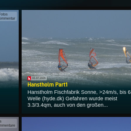
Fotos
ommentar
03.07.2026
Hanstholm Part1
Hanstholm Fischfabrik Sonne, >24m/s, bis 
Welle (hyde.dk) Gefahren wurde meist
3.3/3.4qm, auch von den großen...
s
mmentare