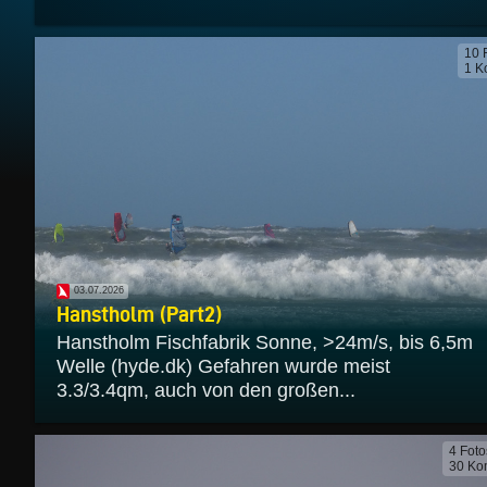
10 
1 K
03.07.2026
Hanstholm (Part2)
Hanstholm Fischfabrik Sonne, >24m/s, bis 6,5m
Welle (hyde.dk) Gefahren wurde meist
3.3/3.4qm, auch von den großen...
4 Foto
30 Ko