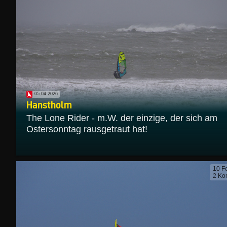
05.04.2026
Hanstholm
The Lone Rider - m.W. der einzige, der sich am
Ostersonntag rausgetraut hat!
10 F
2 Ko