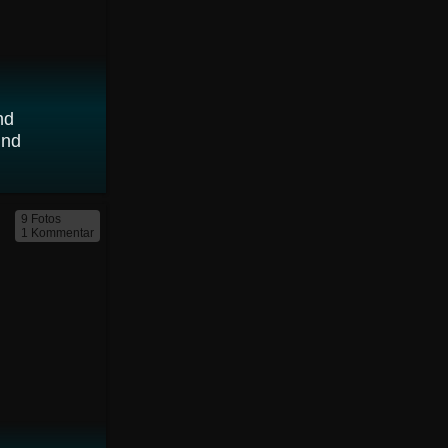
nd
ind
9 Fotos
1 Kommentar