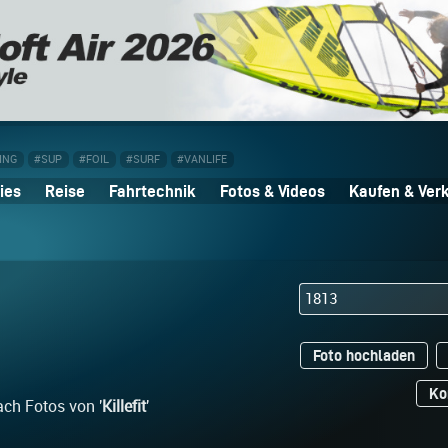
ING
#SUP
#FOIL
#SURF
#VANLIFE
ies
Reise
Fahrtechnik
Fotos & Videos
Kaufen & Ver
Foto hochladen
Ko
ach Fotos von '
Killefit
'