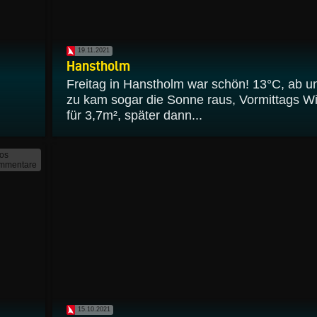
19.11.2021
Hanstholm
Freitag in Hanstholm war schön! 13°C, ab u
zu kam sogar die Sonne raus, Vormittags W
für 3,7m², später dann...
tos
mmentare
15.10.2021