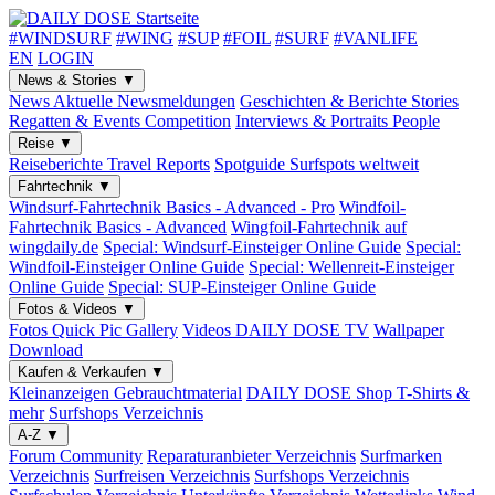
#WINDSURF
#WING
#SUP
#FOIL
#SURF
#VANLIFE
EN
LOGIN
News & Stories
▼
News
Aktuelle Newsmeldungen
Geschichten & Berichte
Stories
Regatten & Events
Competition
Interviews & Portraits
People
Reise
▼
Reiseberichte
Travel Reports
Spotguide
Surfspots weltweit
Fahrtechnik
▼
Windsurf-Fahrtechnik
Basics - Advanced - Pro
Windfoil-
Fahrtechnik
Basics - Advanced
Wingfoil-Fahrtechnik
auf
wingdaily.de
Special: Windsurf-Einsteiger
Online Guide
Special:
Windfoil-Einsteiger
Online Guide
Special: Wellenreit-Einsteiger
Online Guide
Special: SUP-Einsteiger
Online Guide
Fotos & Videos
▼
Fotos
Quick Pic Gallery
Videos
DAILY DOSE TV
Wallpaper
Download
Kaufen & Verkaufen
▼
Kleinanzeigen
Gebrauchtmaterial
DAILY DOSE Shop
T-Shirts &
mehr
Surfshops
Verzeichnis
A-Z
▼
Forum
Community
Reparaturanbieter
Verzeichnis
Surfmarken
Verzeichnis
Surfreisen
Verzeichnis
Surfshops
Verzeichnis