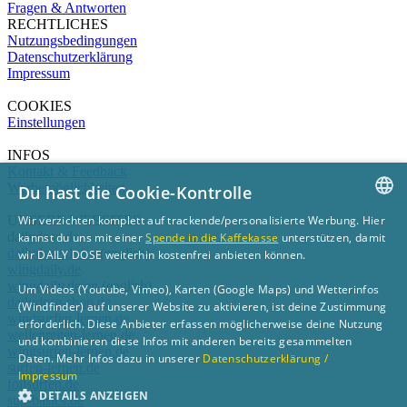
Fragen & Antworten
RECHTLICHES
Nutzungsbedingungen
Datenschutzerklärung
Impressum
COOKIES
Einstellungen
INFOS
Kontakt & Feedback
Werbemöglichkeiten
Du hast die Cookie-Kontrolle
Wir verzichten komplett auf trackende/personalisierte Werbung. Hier
UNSERE WEBSITES
GERMAN
dailydose.de
kannst du uns mit einer
Spende in die Kaffekasse
unterstützen, damit
dailydose.de/en
(english)
wir DAILY DOSE weiterhin kostenfrei anbieten können.
ENGLISH
wingdaily.de
wingdaily.de/en
(english)
Um Videos (Youtube, Vimeo), Karten (Google Maps) und Wetterinfos
dailydose-shop.de
(Windfinder) auf unserer Website zu aktivieren, ist deine Zustimmung
windsurfen-lernen.de
erforderlich. Diese Anbieter erfassen möglicherweise deine Nutzung
wellenreiten-lernen.de
und kombinieren diese Infos mit anderen bereits gesammelten
wingsurfen-lernen.de
Daten. Mehr Infos dazu in unserer
Datenschutzerklärung /
surfen-lernen.de
Impressum
foilsurfen.de
DETAILS ANZEIGEN
sup-basics.de