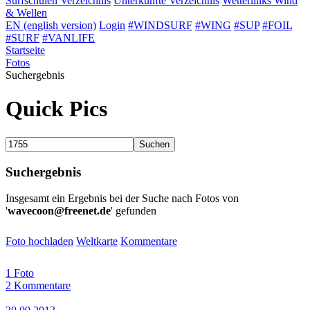
Surfschulen
Verzeichnis
Unterkünfte
Verzeichnis
Wetterlinks
Wind
& Wellen
EN (english version)
Login
#WINDSURF
#WING
#SUP
#FOIL
#SURF
#VANLIFE
Startseite
Fotos
Suchergebnis
Quick Pics
Suchen
Suchergebnis
Insgesamt ein Ergebnis bei der Suche nach Fotos von
'
wavecoon@freenet.de
' gefunden
Foto hochladen
Weltkarte
Kommentare
1 Foto
2 Kommentare