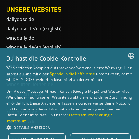
UNSERE WEBSITES
dailydose.de
dailydose.de/en
(english)
wingdaily.de
wingdaily.de/en
(english)
dailydose-shop.de
Du hast die Cookie-Kontrolle
windsurfen-lernen.de
Wir verzichten komplett auf trackende/personalisierte Werbung. Hier
GERMAN
kannst du uns mit einer
Spende in die Kaffekasse
unterstützen, damit
wellenreiten-lernen.de
wir DAILY DOSE weiterhin kostenfrei anbieten können.
ENGLISH
wingsurfen-lernen.de
Um Videos (Youtube, Vimeo), Karten (Google Maps) und Wetterinfos
surfen-lernen.de
(Windfinder) auf unserer Website zu aktivieren, ist deine Zustimmung
foilsurfen.de
erforderlich. Diese Anbieter erfassen möglicherweise deine Nutzung
und kombinieren diese Infos mit anderen bereits gesammelten
sup-basics.de
Daten. Mehr Infos dazu in unserer
Datenschutzerklärung /
Impressum
ski-basics.de
DETAILS ANZEIGEN