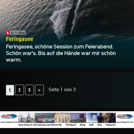
22.11.2024
Feringasee
Feringasee, schöne Session zum Feierabend.
Schön war’s. Bis auf die Hände war mir schön
warm.
Seite 1 von 3
2
3
>
1