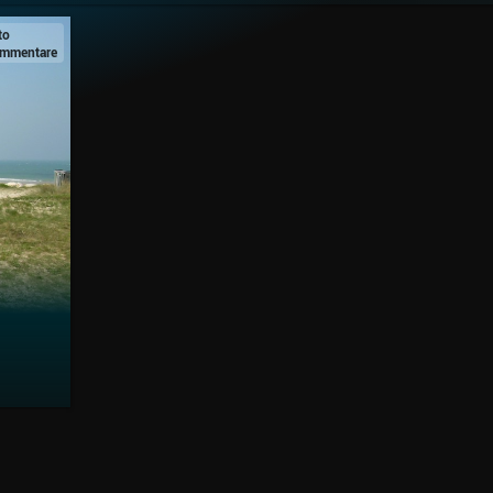
to
mmentare