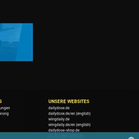
S
UNSERE WEBSITES
ungen
dailydose.de
ärung
dailydose.de/en
(english)
wingdaily.de
wingdaily.de/en
(english)
dailydose-shop.de
windsurfen-lernen.de