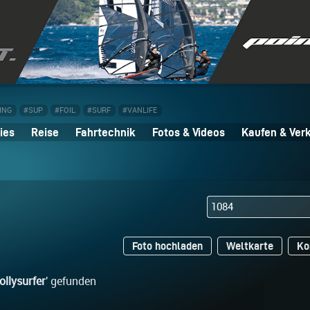
ING
#SUP
#FOIL
#SURF
#VANLIFE
ies
Reise
Fahrtechnik
Fotos & Videos
Kaufen & Ver
Foto hochladen
Weltkarte
Ko
ollysurfer
' gefunden