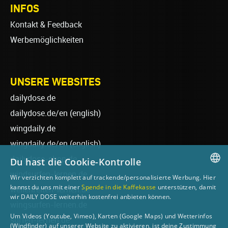
INFOS
Kontakt & Feedback
Werbemöglichkeiten
UNSERE WEBSITES
dailydose.de
dailydose.de/en
(english)
wingdaily.de
wingdaily.de/en
(english)
dailydose-shop.de
Du hast die Cookie-Kontrolle
windsurfen-lernen.de
Wir verzichten komplett auf trackende/personalisierte Werbung. Hier
GERMAN
kannst du uns mit einer
Spende in die Kaffekasse
unterstützen, damit
wellenreiten-lernen.de
wir DAILY DOSE weiterhin kostenfrei anbieten können.
ENGLISH
wingsurfen-lernen.de
Um Videos (Youtube, Vimeo), Karten (Google Maps) und Wetterinfos
surfen-lernen.de
(Windfinder) auf unserer Website zu aktivieren, ist deine Zustimmung