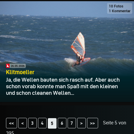
10 Fotos
1 Kommentar
26.05.2026
Klitmoeller
Ja, die Wellen bauten sich rasch auf. Aber auch
schon vorab konnte man Spaß mit den kleinen
und schon cleanen Wellen...
Seite 5 von
<<
<
3
4
6
7
>
>>
5
395