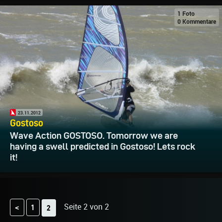
1 Foto
0 Kommentare
23.11.2012
Gostoso
Wave Action GOSTOSO. Tomorrow we are
having a swell predicted in Gostoso! Lets rock
it!
Seite 2 von 2
<
1
2