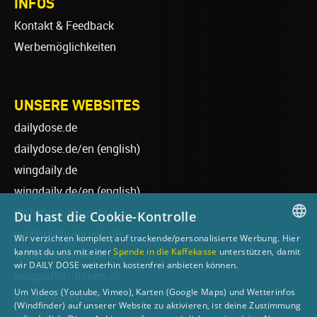
INFOS
Kontakt & Feedback
Werbemöglichkeiten
UNSERE WEBSITES
dailydose.de
dailydose.de/en
(english)
wingdaily.de
wingdaily.de/en
(english)
dailydose-shop.de
Du hast die Cookie-Kontrolle
windsurfen-lernen.de
Wir verzichten komplett auf trackende/personalisierte Werbung. Hier
GERMAN
kannst du uns mit einer
Spende in die Kaffekasse
unterstützen, damit
wellenreiten-lernen.de
wir DAILY DOSE weiterhin kostenfrei anbieten können.
ENGLISH
wingsurfen-lernen.de
Um Videos (Youtube, Vimeo), Karten (Google Maps) und Wetterinfos
surfen-lernen.de
(Windfinder) auf unserer Website zu aktivieren, ist deine Zustimmung