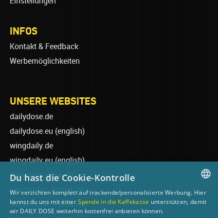
Einstellungen
INFOS
Kontakt & Feedback
Werbemöglichkeiten
UNSERE WEBSITES
dailydose.de
dailydose.eu
(english)
wingdaily.de
wingdaily.eu
(english)
dailydose-shop.de
Du hast die Cookie-Kontrolle
windsurfen-lernen.de
Wir verzichten komplett auf trackende/personalisierte Werbung. Hier
GERMAN
kannst du uns mit einer
Spende in die Kaffekasse
unterstützen, damit
wellenreiten-lernen.de
wir DAILY DOSE weiterhin kostenfrei anbieten können.
ENGLISH