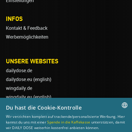
Einstellungen
INFOS
Kontakt & Feedback
Werbemöglichkeiten
UNSERE WEBSITES
dailydose.de
dailydose.eu
(english)
wingdaily.de
wingdaily.eu
(english)
dailydose-shop.de
Du hast die Cookie-Kontrolle
windsurfen-lernen.de
Wir verzichten komplett auf trackende/personalisierte Werbung. Hier
GERMAN
kannst du uns mit einer
Spende in die Kaffekasse
unterstützen, damit
wellenreiten-lernen.de
wir DAILY DOSE weiterhin kostenfrei anbieten können.
ENGLISH