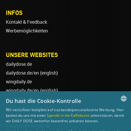
INFOS
Kontakt & Feedback
Werbemöglichkeiten
UNSERE WEBSITES
dailydose.de
dailydose.de/en
(english)
wingdaily.de
wingdaily.de/en
(english)
dailydose-shop.de
Du hast die Cookie-Kontrolle
windsurfen-lernen.de
Wir verzichten komplett auf trackende/personalisierte Werbung. Hier
GERMAN
kannst du uns mit einer
Spende in die Kaffekasse
unterstützen, damit
wellenreiten-lernen.de
wir DAILY DOSE weiterhin kostenfrei anbieten können.
ENGLISH
wingsurfen-lernen.de