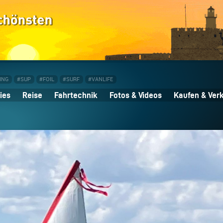
ING
#SUP
#FOIL
#SURF
#VANLIFE
ies
Reise
Fahrtechnik
Fotos & Videos
Kaufen & Ver