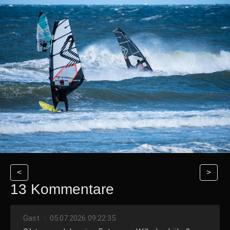
<
>
13 Kommentare
Gast
|
05.07.2026 09:22:35