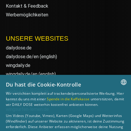
Kontakt & Feedback
Werbemöglichkeiten
UNSERE WEBSITES
dailydose.de
dailydose.de/en
(english)
wingdaily.de
wingdaily.de/en
(english)
dailydose-shop.de
Du hast die Cookie-Kontrolle
windsurfen-lernen.de
Wir verzichten komplett auf trackende/personalisierte Werbung. Hier
GERMAN
kannst du uns mit einer
Spende in die Kaffekasse
unterstützen, damit
wellenreiten-lernen.de
wir DAILY DOSE weiterhin kostenfrei anbieten können.
ENGLISH
wingsurfen-lernen.de
Um Videos (Youtube, Vimeo), Karten (Google Maps) und Wetterinfos
surfen-lernen.de
(Windfinder) auf unserer Website zu aktivieren, ist deine Zustimmung
foilsurfen.de
erforderlich. Diese Anbieter erfassen möglicherweise deine Nutzung