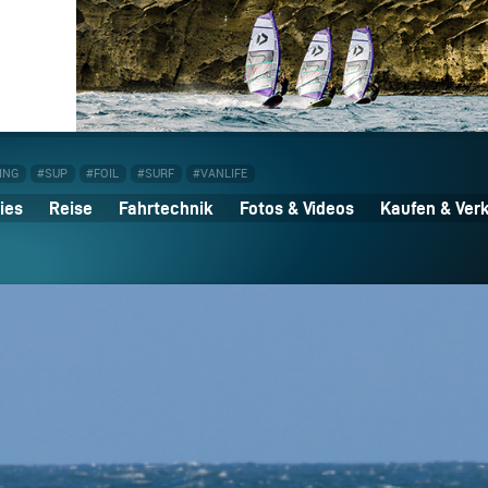
ING
#SUP
#FOIL
#SURF
#VANLIFE
ies
Reise
Fahrtechnik
Fotos & Videos
Kaufen & Ver