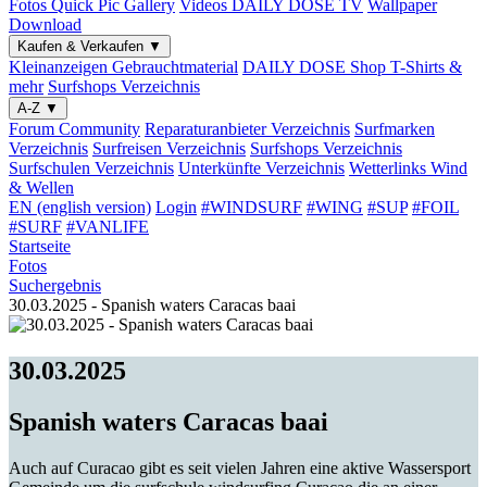
Fotos
Quick Pic Gallery
Videos
DAILY DOSE TV
Wallpaper
Download
Kaufen & Verkaufen
▼
Kleinanzeigen
Gebrauchtmaterial
DAILY DOSE Shop
T-Shirts &
mehr
Surfshops
Verzeichnis
A-Z
▼
Forum
Community
Reparaturanbieter
Verzeichnis
Surfmarken
Verzeichnis
Surfreisen
Verzeichnis
Surfshops
Verzeichnis
Surfschulen
Verzeichnis
Unterkünfte
Verzeichnis
Wetterlinks
Wind
& Wellen
EN (english version)
Login
#WINDSURF
#WING
#SUP
#FOIL
#SURF
#VANLIFE
Startseite
Fotos
Suchergebnis
30.03.2025 - Spanish waters Caracas baai
30.03.2025
Spanish waters Caracas baai
Auch auf Curacao gibt es seit vielen Jahren eine aktive Wassersport