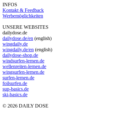
INFOS
Kontakt & Feedback
Werbemöglichkeiten
UNSERE WEBSITES
dailydose.de
dailydose.de/en
(english)
wingdaily.de
wingdaily.de/en
(english)
dailydose-shop.de
windsurfen-lernen.de
wellenreiten-lernen.de
wingsurfen-lernen.de
surfen-lernen.de
foilsurfen.de
sup-basics.de
ski-basics.de
© 2026 DAILY DOSE