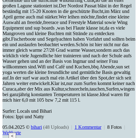
Gemeinde um die surfschule windsurfing Curaçao die an einer
großen Lagune stationiert ist.Der Nordost Passat bläst in der Regel
beständig mit 15-20 Knoten in die geschützte Bucht,im März und
April gerne auch mal stärker.Wer leihen möchte,findet eine kleine
Auswahl an freeride,freerace und Freestyle Material sowie Wing
Equipment und sup boards ,was bei Flaute klasse ist,da es viele
Mangroven und kleine Buchten mit Strände zu entdecken
gibt.Fischerboote und Segelyachten haben Vorfahrt und sollten beim
ein und auslaufen beobachtet werden.Schön ist hier nicht nur das
immer gleich warme 27/28 Grad warme Wasser,sondern auch das
wirklich viele Jugendliche hier trainieren und nach der Schule aufs
Wasser gehen und an der Basis von Ingmar und seiner Frau
willkommen sind.Wifi und Café und Kuchen,bbq Abende,sun set
yoga werten die kleine freundliche und gemütliche Basis gewaltig
auf.In der surf war auch mal ein Artikel über den Spot,der sich seit
Jahren weiter entwickelt.Klar ist,nur zum Surfen kommt keiner nach
Curaca,aber der Mix aus Kultur,schnorcheln,tauchen,Surfen,wingen
bei ganzjährig konstanten Temperaturen ist klasse.Ideal waren für
mich hier 6,0 mit 105 bzw 7,2 mit 115 l.
Surfer: Locals und Bihari
Fotos: Ippi und Natty
05.04.2025 ©
bihari
(48 Uploads)
|
1 Kommentar
|
8 Fotos
|
Weltkarte
<