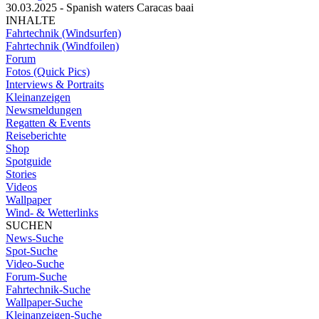
30.03.2025 - Spanish waters Caracas baai
INHALTE
Fahrtechnik (Windsurfen)
Fahrtechnik (Windfoilen)
Forum
Fotos (Quick Pics)
Interviews & Portraits
Kleinanzeigen
Newsmeldungen
Regatten & Events
Reiseberichte
Shop
Spotguide
Stories
Videos
Wallpaper
Wind- & Wetterlinks
SUCHEN
News-Suche
Spot-Suche
Video-Suche
Forum-Suche
Fahrtechnik-Suche
Wallpaper-Suche
Kleinanzeigen-Suche