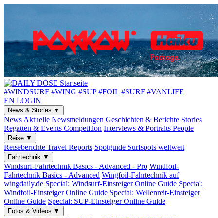
#WINDSURF
#WING
#SUP
#FOIL
#SURF
#VANLIFE
EN
LOGIN
News & Stories
▼
News
Aktuelle Newsmeldungen
Geschichten & Berichte
Stories
Regatten & Events
Competition
Interviews & Portraits
People
Reise
▼
Reiseberichte
Travel Reports
Spotguide
Surfspots weltweit
Fahrtechnik
▼
Windsurf-Fahrtechnik
Basics - Advanced - Pro
Windfoil-
Fahrtechnik
Basics - Advanced
Wingfoil-Fahrtechnik
auf
wingdaily.de
Special: Windsurf-Einsteiger
Online Guide
Special:
Windfoil-Einsteiger
Online Guide
Special: Wellenreit-Einsteiger
Online Guide
Special: SUP-Einsteiger
Online Guide
Fotos & Videos
▼