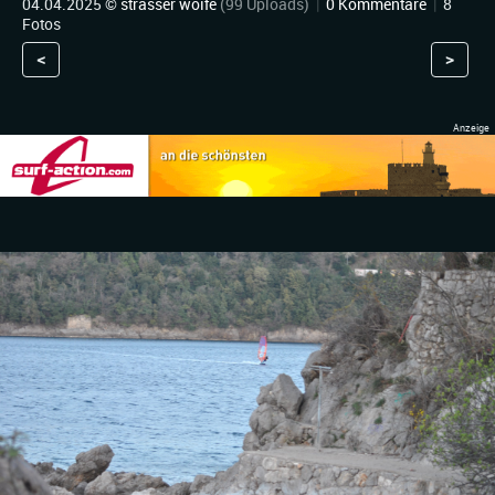
04.04.2025 ©
strasser woife
(99 Uploads)
|
0 Kommentare
|
8
Fotos
<
>