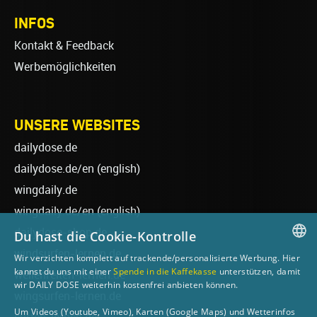
INFOS
Kontakt & Feedback
Werbemöglichkeiten
UNSERE WEBSITES
dailydose.de
dailydose.de/en
(english)
wingdaily.de
wingdaily.de/en
(english)
dailydose-shop.de
Du hast die Cookie-Kontrolle
windsurfen-lernen.de
Wir verzichten komplett auf trackende/personalisierte Werbung. Hier
GERMAN
kannst du uns mit einer
Spende in die Kaffekasse
unterstützen, damit
wellenreiten-lernen.de
wir DAILY DOSE weiterhin kostenfrei anbieten können.
ENGLISH
wingsurfen-lernen.de
Um Videos (Youtube, Vimeo), Karten (Google Maps) und Wetterinfos