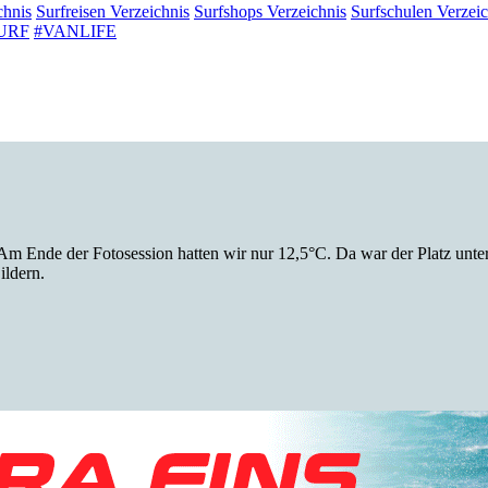
chnis
Surfreisen
Verzeichnis
Surfshops
Verzeichnis
Surfschulen
Verzeic
URF
#VANLIFE
Am Ende der Fotosession hatten wir nur 12,5°C. Da war der Platz unte
ildern.