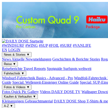
#WINDSURF
#WING
#SUP
#FOIL
#SURF
#VANLIFE
EN
LOGIN
News & Stories
▼
News
Aktuelle Newsmeldungen
Geschichten & Berichte
Stories
Rega
Reise
▼
Reiseberichte
Travel Reports
Spotguide
Surfspots weltweit
Fahrtechnik
▼
Windsurf-Fahrtechnik
Basics - Advanced - Pro
Windfoil-Fahrtechnik
Guide
Special: Wellenreit-Einsteiger
Online Guide
Special: SUP-Eins
Fotos & Videos
▼
Fotos
Quick Pic Gallery
Videos
DAILY DOSE TV
Wallpaper
Downl
Kaufen & Verkaufen
▼
Kleinanzeigen
Gebrauchtmaterial
DAILY DOSE Shop
T-Shirts & me
A-Z
▼