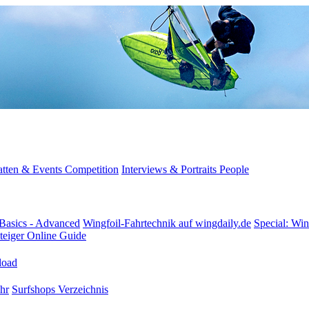
tten & Events
Competition
Interviews & Portraits
People
Basics - Advanced
Wingfoil-Fahrtechnik
auf wingdaily.de
Special: Win
teiger
Online Guide
oad
hr
Surfshops
Verzeichnis