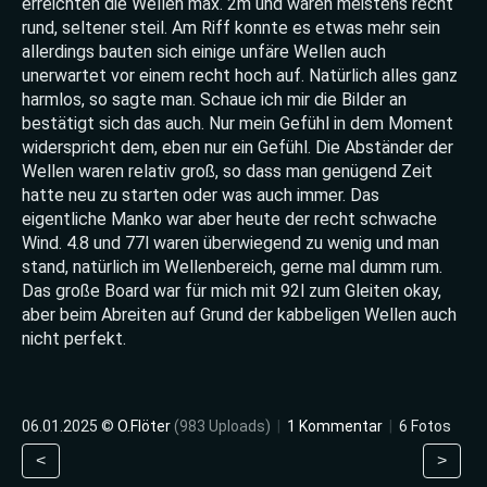
erreichten die Wellen max. 2m und waren meistens recht
rund, seltener steil. Am Riff konnte es etwas mehr sein
allerdings bauten sich einige unfäre Wellen auch
unerwartet vor einem recht hoch auf. Natürlich alles ganz
harmlos, so sagte man. Schaue ich mir die Bilder an
bestätigt sich das auch. Nur mein Gefühl in dem Moment
widerspricht dem, eben nur ein Gefühl. Die Abständer der
Wellen waren relativ groß, so dass man genügend Zeit
hatte neu zu starten oder was auch immer. Das
eigentliche Manko war aber heute der recht schwache
Wind. 4.8 und 77l waren überwiegend zu wenig und man
stand, natürlich im Wellenbereich, gerne mal dumm rum.
Das große Board war für mich mit 92l zum Gleiten okay,
aber beim Abreiten auf Grund der kabbeligen Wellen auch
nicht perfekt.
06.01.2025 ©
O.Flöter
(983 Uploads)
|
1 Kommentar
|
6 Fotos
<
>