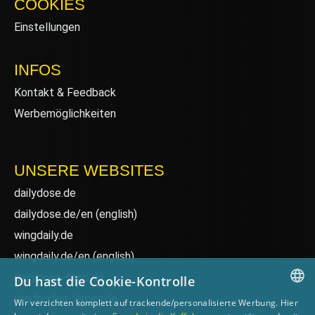
COOKIES
Einstellungen
INFOS
Kontakt & Feedback
Werbemöglichkeiten
UNSERE WEBSITES
dailydose.de
dailydose.de/en
(english)
wingdaily.de
wingdaily.de/en
(english)
dailydose-shop.de
Du hast die Cookie-Kontrolle
windsurfen-lernen.de
Wir verzichten komplett auf trackende/personalisierte Werbung. Hier
GERMAN