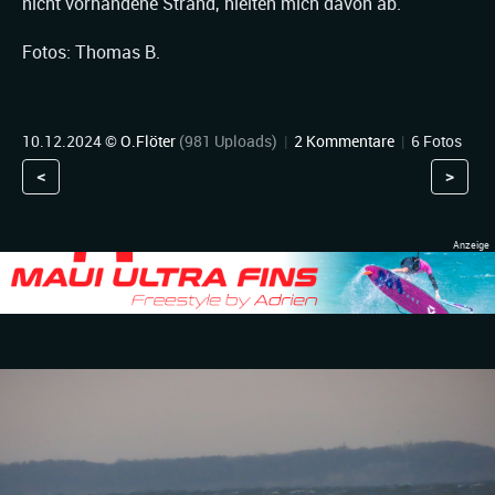
nicht vorhandene Strand, hielten mich davon ab.
Fotos: Thomas B.
10.12.2024 ©
O.Flöter
(981 Uploads)
|
2 Kommentare
|
6 Fotos
<
>