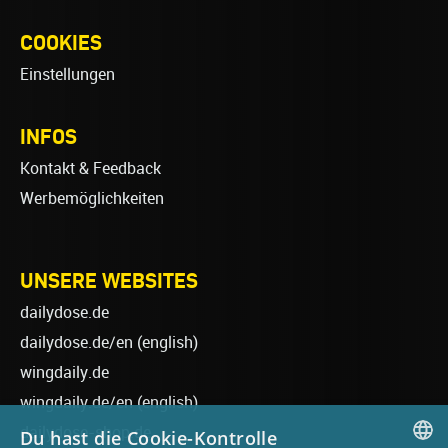
COOKIES
Einstellungen
INFOS
Kontakt & Feedback
Werbemöglichkeiten
UNSERE WEBSITES
dailydose.de
dailydose.de/en
(english)
wingdaily.de
wingdaily.de/en
(english)
dailydose-shop.de
Du hast die Cookie-Kontrolle