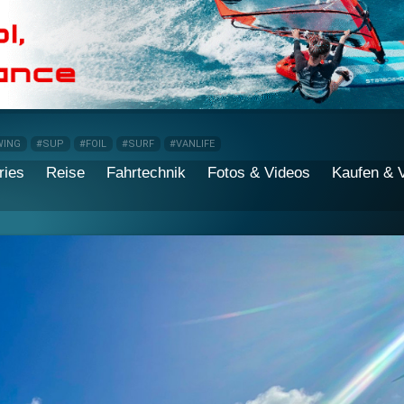
WING
#SUP
#FOIL
#SURF
#VANLIFE
ries
Reise
Fahrtechnik
Fotos & Videos
Kaufen & 