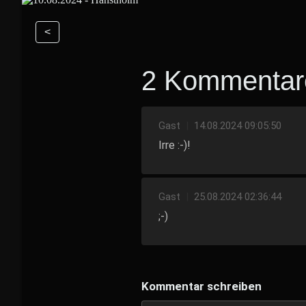
<
2 Kommentar
Gast
|
14.08.2024 09:05:50
Irre :-)!
Gast
|
25.08.2024 02:36:44
;-)
Kommentar schreiben