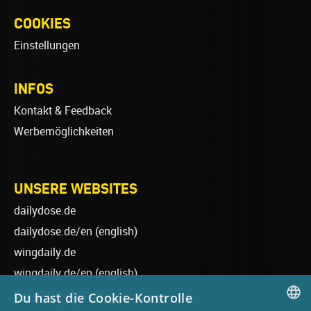
COOKIES
Einstellungen
INFOS
Kontakt & Feedback
Werbemöglichkeiten
UNSERE WEBSITES
dailydose.de
dailydose.de/en
(english)
wingdaily.de
wingdaily.de/en
(english)
dailydose-shop.de
Du hast die Cookie-Kontrolle