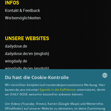
INFOS
Kontakt & Feedback
Werbemöglichkeiten
UNSERE WEBSITES
dailydose.de
dailydose.de/en
(english)
wingdaily.de
wingdaily.de/en
(english)
dailydose-shop.de
Du hast die Cookie-Kontrolle
windsurfen-lernen.de
Wir verzichten komplett auf trackende/personalisierte Werbung. Hier
GERMAN
kannst du uns mit einer
Spende in die Kaffekasse
unterstützen, damit
wellenreiten-lernen.de
wir DAILY DOSE weiterhin kostenfrei anbieten können.
ENGLISH
wingsurfen-lernen.de
Um Videos (Youtube, Vimeo), Karten (Google Maps) und Wetterinfos
surfen-lernen.de
(Windfinder) auf unserer Website zu aktivieren, ist deine Zustimmung