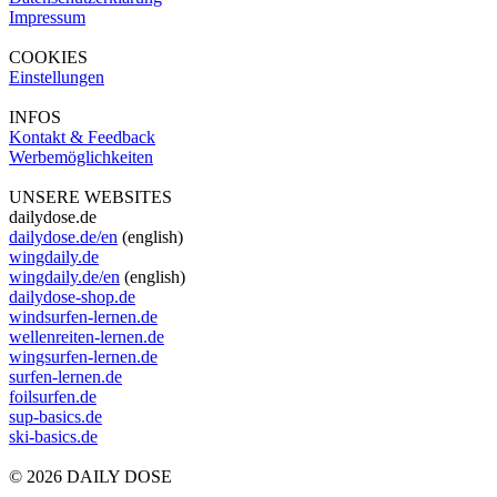
Impressum
COOKIES
Einstellungen
INFOS
Kontakt & Feedback
Werbemöglichkeiten
UNSERE WEBSITES
dailydose.de
dailydose.de/en
(english)
wingdaily.de
wingdaily.de/en
(english)
dailydose-shop.de
windsurfen-lernen.de
wellenreiten-lernen.de
wingsurfen-lernen.de
surfen-lernen.de
foilsurfen.de
sup-basics.de
ski-basics.de
© 2026 DAILY DOSE