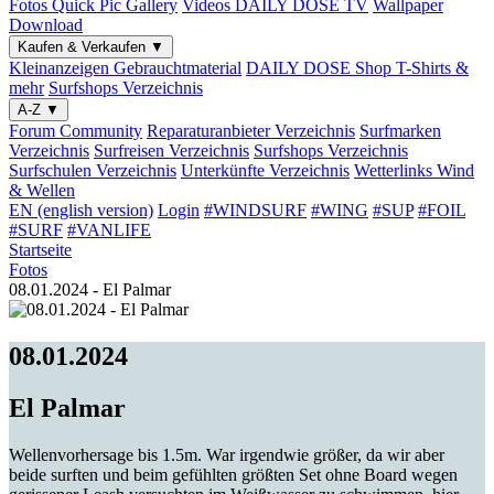
Fotos
Quick Pic Gallery
Videos
DAILY DOSE TV
Wallpaper
Download
Kaufen & Verkaufen
▼
Kleinanzeigen
Gebrauchtmaterial
DAILY DOSE Shop
T-Shirts &
mehr
Surfshops
Verzeichnis
A-Z
▼
Forum
Community
Reparaturanbieter
Verzeichnis
Surfmarken
Verzeichnis
Surfreisen
Verzeichnis
Surfshops
Verzeichnis
Surfschulen
Verzeichnis
Unterkünfte
Verzeichnis
Wetterlinks
Wind
& Wellen
EN (english version)
Login
#WINDSURF
#WING
#SUP
#FOIL
#SURF
#VANLIFE
Startseite
Fotos
08.01.2024 - El Palmar
08.01.2024
El Palmar
Wellenvorhersage bis 1.5m. War irgendwie größer, da wir aber
beide surften und beim gefühlten größten Set ohne Board wegen