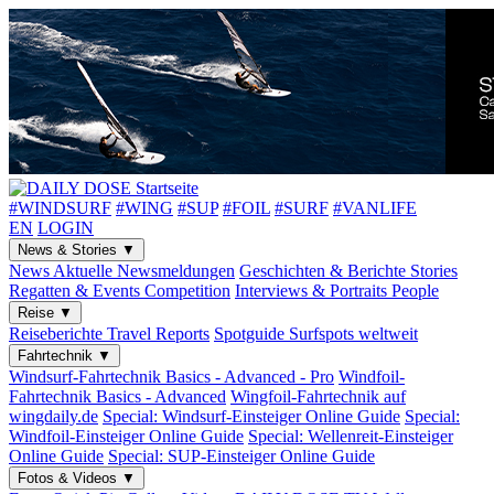
#WINDSURF
#WING
#SUP
#FOIL
#SURF
#VANLIFE
EN
LOGIN
News & Stories
▼
News
Aktuelle Newsmeldungen
Geschichten & Berichte
Stories
Regatten & Events
Competition
Interviews & Portraits
People
Reise
▼
Reiseberichte
Travel Reports
Spotguide
Surfspots weltweit
Fahrtechnik
▼
Windsurf-Fahrtechnik
Basics - Advanced - Pro
Windfoil-
Fahrtechnik
Basics - Advanced
Wingfoil-Fahrtechnik
auf
wingdaily.de
Special: Windsurf-Einsteiger
Online Guide
Special:
Windfoil-Einsteiger
Online Guide
Special: Wellenreit-Einsteiger
Online Guide
Special: SUP-Einsteiger
Online Guide
Fotos & Videos
▼