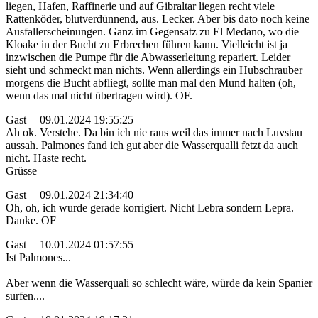
liegen, Hafen, Raffinerie und auf Gibraltar liegen recht viele
Rattenköder, blutverdünnend, aus. Lecker. Aber bis dato noch keine
Ausfallerscheinungen. Ganz im Gegensatz zu El Medano, wo die
Kloake in der Bucht zu Erbrechen führen kann. Vielleicht ist ja
inzwischen die Pumpe für die Abwasserleitung repariert. Leider
sieht und schmeckt man nichts. Wenn allerdings ein Hubschrauber
morgens die Bucht abfliegt, sollte man mal den Mund halten (oh,
wenn das mal nicht übertragen wird). OF.
Gast
|
09.01.2024 19:55:25
Ah ok. Verstehe. Da bin ich nie raus weil das immer nach Luvstau
aussah. Palmones fand ich gut aber die Wasserqualli fetzt da auch
nicht. Haste recht.
Grüsse
Gast
|
09.01.2024 21:34:40
Oh, oh, ich wurde gerade korrigiert. Nicht Lebra sondern Lepra.
Danke. OF
Gast
|
10.01.2024 01:57:55
Ist Palmones...
Aber wenn die Wasserquali so schlecht wäre, würde da kein Spanier
surfen....