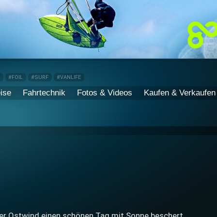
P
#FOIL
#SURF
#VANLIFE
ise
Fahrtechnik
Fotos & Videos
Kaufen & Verkaufen
der Ostwind einen schönen Tag mit Sonne beschert