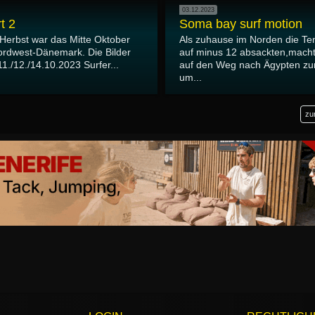
03.12.2023
t 2
Soma bay surf motion
 Herbst war das Mitte Oktober
Als zuhause im Norden die T
ordwest-Dänemark. Die Bilder
auf minus 12 absackten,macht
1./12./14.10.2023 Surfer...
auf den Weg nach Ägypten z
um...
zu