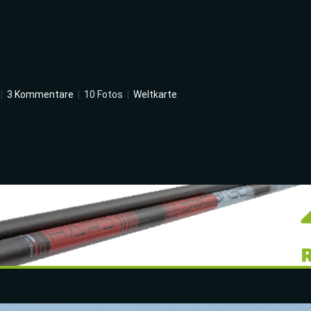
|
3 Kommentare
|
10 Fotos
|
Weltkarte