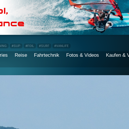
WING
#SUP
#FOIL
#SURF
#VANLIFE
ries
Reise
Fahrtechnik
Fotos & Videos
Kaufen & 